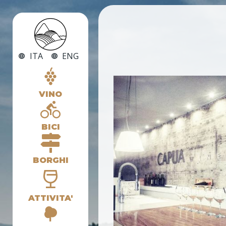
ITA
ENG
VINO
BICI
BORGHI
ATTIVITA'