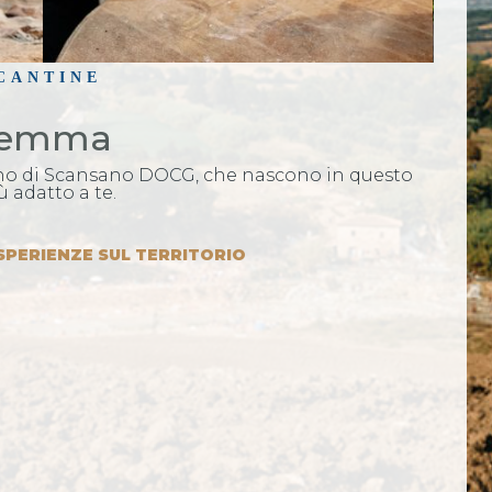
 CANTINE
aremma
lino di Scansano DOCG, che nascono in questo
ù adatto a te.
SPERIENZE SUL TERRITORIO