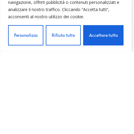
navigazione, offrirti pubblicità o contenuti personalizzati e
analizzare il nostro traffico. Cliccando “Accetta tutti”,
La Mozza – “I Perazzi” Morellino di
acconsenti al nostro utilizzo dei cookie.
Scansano DOCG
Rated
Morellino di Scansano
・
La Mozza
Personalizza
Rifiuta tutto
Accettare tutto
0
out
€
12,80
IVA INCLUSA
of
5
Add to cart
Enoquattro.0 s.r.l.
Via XX Settembre, 36
58054 Scansano (GR)